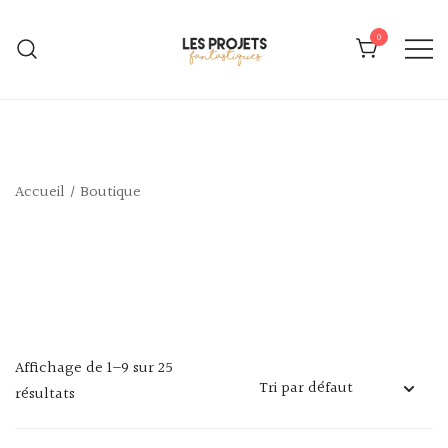
Skip
to
0
content
Patrons de couture, motifs de broderie
L'eshop créatif des Projets
et plus encore
Fantastiques
Accueil
/ Boutique
Affichage de 1–9 sur 25
résultats