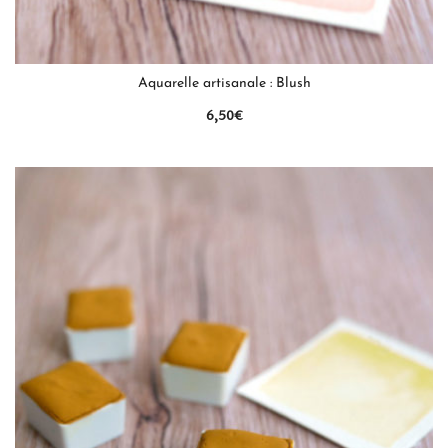
QUICK VIEW
Aquarelle artisanale : Blush
6,50
€