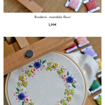
QUICK VIEW
Broderie : mandala fleuri
1,99
€