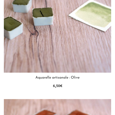
QUICK VIEW
Aquarelle artisanale : Olive
6,50
€