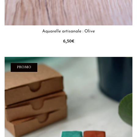
QUICK VIEW
Aquarelle artisanale : Olive
6,50
€
PROMO