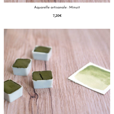
QUICK VIEW
Aquarelle artisanale : Minuit
7,20
€