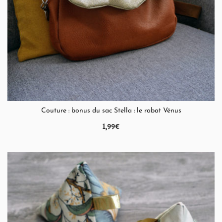
QUICK VIEW
Couture : bonus du sac Stella : le rabat Vénus
1,99
€