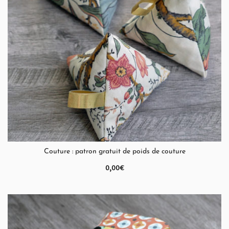
QUICK VIEW
Couture : patron gratuit de poids de couture
0,00
€