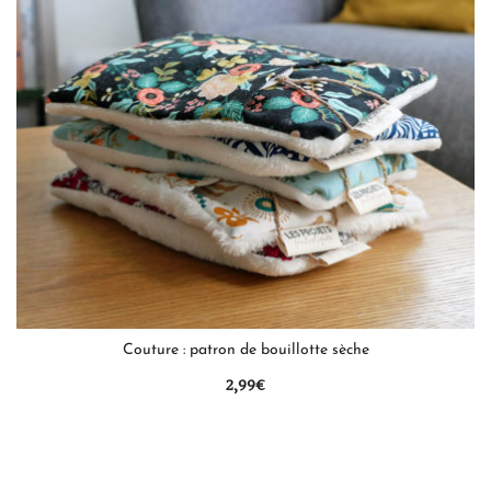
QUICK VIEW
Couture : patron de bouillotte sèche
2,99
€