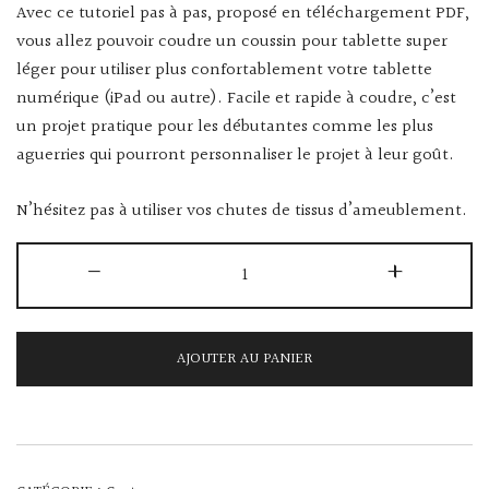
Avec ce tutoriel pas à pas, proposé en téléchargement PDF,
vous allez pouvoir coudre un coussin pour tablette super
léger pour utiliser plus confortablement votre tablette
numérique (iPad ou autre). Facile et rapide à coudre, c’est
un projet pratique pour les débutantes comme les plus
aguerries qui pourront personnaliser le projet à leur goût.
N’hésitez pas à utiliser vos chutes de tissus d’ameublement.
quantité
-
+
de
Couture
:
AJOUTER AU PANIER
patron
de
coussin
pour
tablette