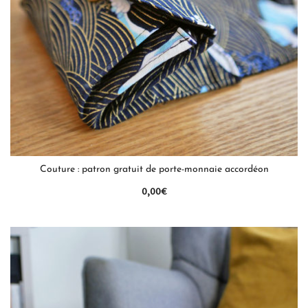
QUICK VIEW
Couture : patron gratuit de porte-monnaie accordéon
0,00
€